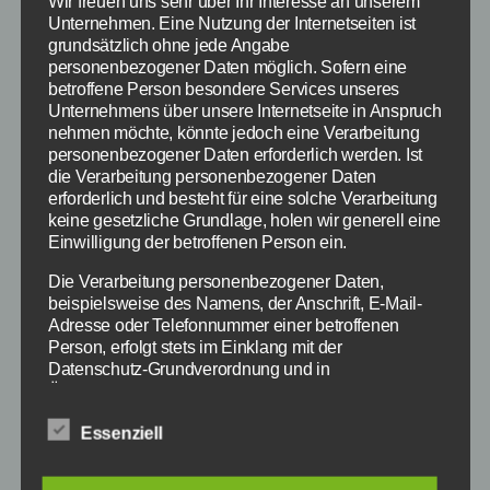
Wir freuen uns sehr über Ihr Interesse an unserem
Gesang- und Musikfreunde Auerbach
Unternehmen. Eine Nutzung der Internetseiten ist
grundsätzlich ohne jede Angabe
personenbezogener Daten möglich. Sofern eine
Freitag Einlass: 18:00 Uhr, Beginn: 19:30
betroffene Person besondere Services unseres
Unternehmens über unsere Internetseite in Anspruch
nehmen möchte, könnte jedoch eine Verarbeitung
personenbezogener Daten erforderlich werden. Ist
die Verarbeitung personenbezogener Daten
erforderlich und besteht für eine solche Verarbeitung
EVA PETZENHAUSER & STEFAN
keine gesetzliche Grundlage, holen wir generell eine
WÄHLT
Einwilligung der betroffenen Person ein.
Die Verarbeitung personenbezogener Daten,
beispielsweise des Namens, der Anschrift, E-Mail-
„Aus. Äpfe. Abflug!"
Adresse oder Telefonnummer einer betroffenen
Person, erfolgt stets im Einklang mit der
Datenschutz-Grundverordnung und in
AUSVERKAUFT
11. Oktober
Übereinstimmung mit den für uns geltenden
2024
landesspezifischen Datenschutzbestimmungen.
Essenziell
Mittels dieser Datenschutzerklärung möchte unser
Preis: 24 €
Unternehmen die Öffentlichkeit über Art, Umfang und
Gesang- und Musikfreunde
Zweck der von uns erhobenen, genutzten und
Auerbach