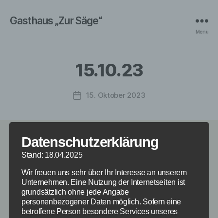
Gasthaus „Zur Säge“
Menü
15.10.23
15. Oktober 2023
Veröffentlichungsdatum
Datenschutzerklärung
TONI LAUERER
Stand: 18.04.2025
„Alt werd‘n de Ander´n“
Wir freuen uns sehr über Ihr Interesse an unserem
Unternehmen. Eine Nutzung der Internetseiten ist
Vorpremiere
in Auerbach
grundsätzlich ohne jede Angabe
personenbezogener Daten möglich. Sofern eine
betroffene Person besondere Services unseres
Preis: 22€