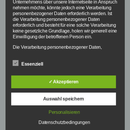
Unternehmens über unsere Internetseite in Anspruch
OCV u. Kiga
nehmen möchte, könnte jedoch eine Verarbeitung
personenbezogener Daten erforderlich werden. Ist
die Verarbeitung personenbezogener Daten
erforderlich und besteht für eine solche Verarbeitung
keine gesetzliche Grundlage, holen wir generell eine
TONI LAUERER
Einwilligung der betroffenen Person ein.
Die Verarbeitung personenbezogener Daten,
beispielsweise des Namens, der Anschrift, E-Mail-
„Alt werd‘n de Ander´n“
15. Oktober 2023
Adresse oder Telefonnummer einer betroffenen
Essenziell
Person, erfolgt stets im Einklang mit der
Vorpremiere
in Auerbach
Datenschutz-Grundverordnung und in
Preis: 22€
Übereinstimmung mit den für uns geltenden
OCV u. Kiga
✓ Akzeptieren
landesspezifischen Datenschutzbestimmungen.
Mittels dieser Datenschutzerklärung möchte unser
Unternehmen die Öffentlichkeit über Art, Umfang und
Auswahl speichern
Zweck der von uns erhobenen, genutzten und
verarbeiteten personenbezogenen Daten
informieren. Ferner werden betroffene Personen
Personalisieren
←
07.10.23
mittels dieser Datenschutzerklärung über die ihnen
Datenschutzbedingungen
zustehenden Rechte aufgeklärt.
→
20.10.23