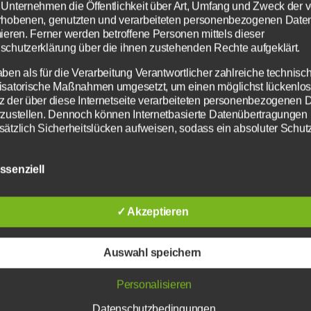
 Unternehmen die Öffentlichkeit über Art, Umfang und Zweck der 
rhobenen, genutzten und verarbeiteten personenbezogenen Date
DA MEIER & WATSCHNBAAM
mieren. Ferner werden betroffene Personen mittels dieser
schutzerklärung über die ihnen zustehenden Rechte aufgeklärt.
aben als für die Verarbeitung Verantwortlicher zahlreiche technisc
(Mit´m Meier von
Da Huawa, da Meier un
isatorische Maßnahmen umgesetzt, um einen möglichst lückenlo
z der über diese Internetseite verarbeiteten personenbezogenen 
Vorpremiere
rzustellen. Dennoch können Internetbasierte Datenübertragungen
nuar 2025
sätzlich Sicherheitslücken aufweisen, sodass ein absoluter Schutz
rleistet werden kann. Aus diesem Grund steht es jeder betroffene
“Wanted“
n frei, personenbezogene Daten auch auf alternativen Wegen,
Bayerische Musik-Comedy
ssenziell
elsweise telefonisch, an uns zu übermitteln.
Preis VV
iffsbestimmungen
Preis: Abendkass
✓ Akzeptieren
atenschutzerklärung beruht auf den Begrifflichkeiten, die durch de
äischen Richtlinien- und Verordnungsgeber beim Erlass der
schutz-Grundverordnung (DS-GVO) verwendet wurden. Unsere
Tickets auch online erhältlich
Auswahl speichern
chutzerklärung soll sowohl für die Öffentlichkeit als auch für uns
n und Geschäftspartner einfach lesbar und verständlich sein. Um
Personalisieren
währleisten, möchten wir vorab die verwendeten Begrifflichkeiten
ern.
Datenschutzbedingungen