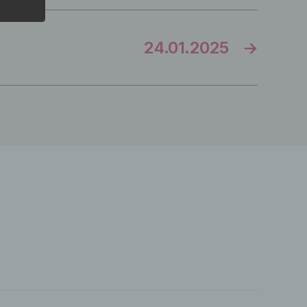
enden
24.01.2025
→
ine
en
liche
zu
chen
rliche
eitung