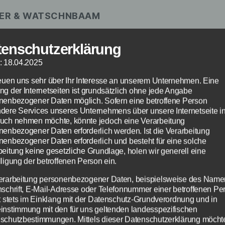
IER & WATSCHNBAAM
m Meier von
Da Huawa, da Meier und I
)
tenschutzerklärung
: 18.04.2025
emiere
reuen uns sehr über Ihr Interesse an unserem Unternehmen. Eine
ng der Internetseiten ist grundsätzlich ohne jede Angabe
ed“
nenbezogener Daten möglich. Sofern eine betroffene Person
ische Musik-Comedy
dere Services unseres Unternehmens über unsere Internetseite i
uch nehmen möchte, könnte jedoch eine Verarbeitung
nenbezogener Daten erforderlich werden. Ist die Verarbeitung
Preis VV
nenbezogener Daten erforderlich und besteht für eine solche
beitung keine gesetzliche Grundlage, holen wir generell eine
Preis: Abendkass
ligung der betroffenen Person ein.
erarbeitung personenbezogener Daten, beispielsweise des Name
s auch online erhältlich
nschrift, E-Mail-Adresse oder Telefonnummer einer betroffenen Pe
gt stets im Einklang mit der Datenschutz-Grundverordnung und in
instimmung mit den für uns geltenden landesspezifischen
schutzbestimmungen. Mittels dieser Datenschutzerklärung möcht