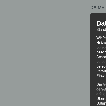
DA ME
(Mit´
Da
Stand
Vorpr
Wir f
Nutzu
“Want
perso
Bayer
beson
Anspr
perso
perso
Verar
Einwil
Die V
Ticket
der A
erfol
Übere
Daten