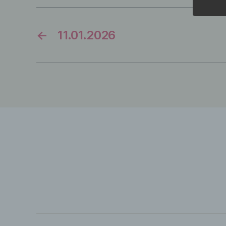
Wir v
Begrif
←
11.01.2026